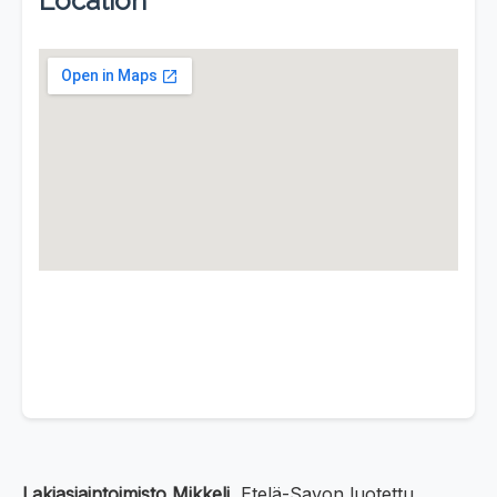
Location
Lakiasiaintoimisto Mikkeli
, Etelä-Savon luotettu